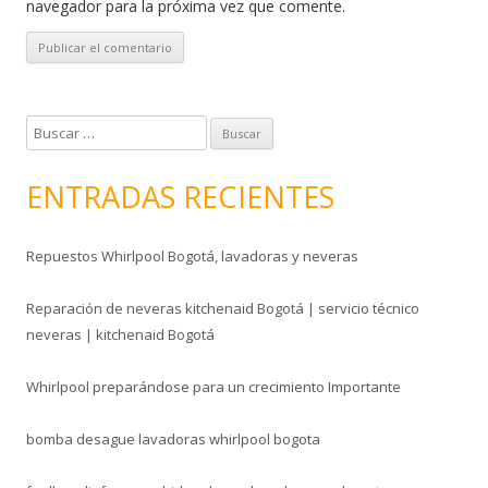
navegador para la próxima vez que comente.
B
u
s
ENTRADAS RECIENTES
c
a
Repuestos Whirlpool Bogotá, lavadoras y neveras
r
:
Reparación de neveras kitchenaid Bogotá | servicio técnico
neveras | kitchenaid Bogotá
Whirlpool preparándose para un crecimiento Importante
bomba desague lavadoras whirlpool bogota