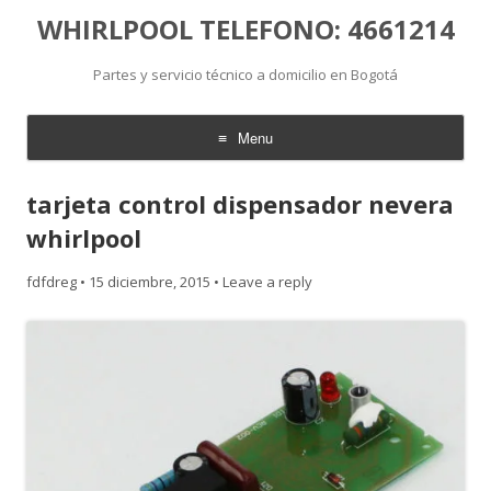
WHIRLPOOL TELEFONO: 4661214
Partes y servicio técnico a domicilio en Bogotá
Menu
Skip
to
tarjeta control dispensador nevera
content
whirlpool
fdfdreg
•
15 diciembre, 2015
•
Leave a reply