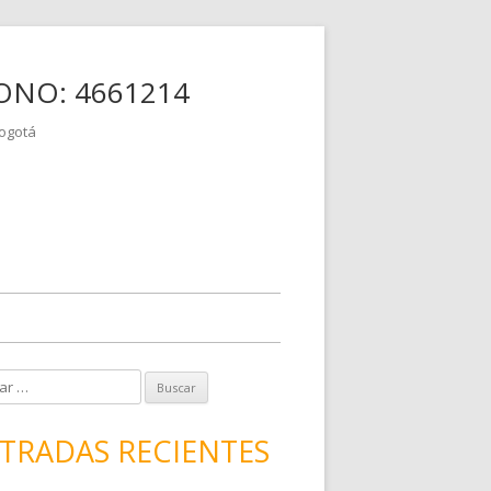
Skip
ONO: 4661214
to
content
Bogotá
TRADAS RECIENTES