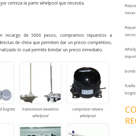
or certeza la parte whirlpool que necesita.
Repue
r
never
:
Repar
servic
un recargo de 5000 pesos, compramos repuestos a
directas de china que permiten dar un precio competitivo,
Whirl
atizado lo cual permite brindar un precio inmediato.
Impor
bomba
fuell
bogot
CO
ol bogota
transmision lavadora
compresor nevera
whirlpool
whirlpool
RE