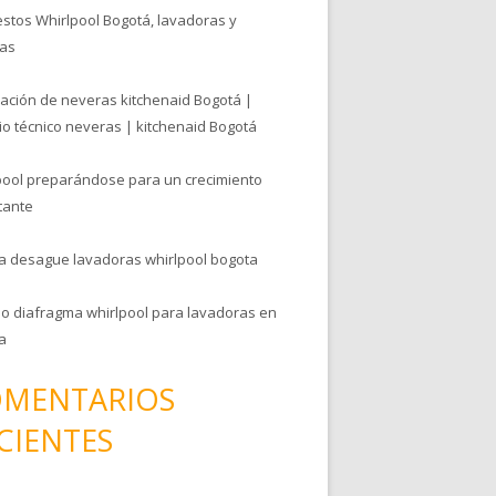
stos Whirlpool Bogotá, lavadoras y
as
ación de neveras kitchenaid Bogotá |
io técnico neveras | kitchenaid Bogotá
pool preparándose para un crecimiento
tante
 desague lavadoras whirlpool bogota
e o diafragma whirlpool para lavadoras en
a
MENTARIOS
CIENTES