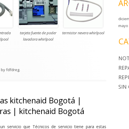
AR
dicie
mayo 
ntrada
tarjeta fuente de poder
termistor nevera whirlpool
CA
lpool
lavadora whirlpool
NOT
REP
by
fdfdreg
.
REP
SIN
as kitchenaid Bogotá |
eras | kitchenaid Bogotá
un servicio que Técnicos de servicio tiene para estas