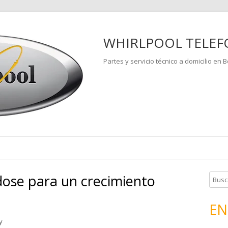
WHIRLPOOL TELEF
Partes y servicio técnico a domicilio en 
ose para un crecimiento
B
u
s
EN
c
y
a