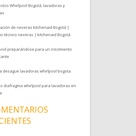
stos Whirlpool Bogotá, lavadoras y
as
ación de neveras kitchenaid Bogotá |
io técnico neveras | kitchenaid Bogotá
pool preparándose para un crecimiento
tante
 desague lavadoras whirlpool bogota
e o diafragma whirlpool para lavadoras en
a
MENTARIOS
CIENTES