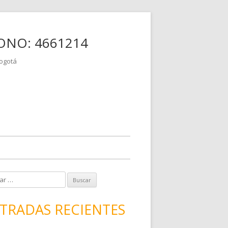
Skip
ONO: 4661214
to
content
Bogotá
TRADAS RECIENTES