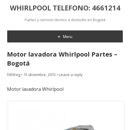
WHIRLPOOL TELEFONO: 4661214
Partes y servicio técnico a domicilio en Bogotá
Menu
Skip
to
Motor lavadora Whirlpool Partes –
content
Bogotá
fdfdreg
•
15 diciembre, 2015
•
Leave a reply
Motor lavadora Whirlpool